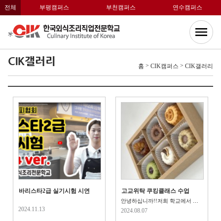
전체
부평캠퍼스
부천캠퍼스
연수캠퍼스
CIK갤러리
>
>
홈
CIK캠퍼스
CIK갤러리
바리스타2급 실기시험 시연
고교위탁 쿠킹클래스 수업
안녕하십니까!!저희 학교에서 이번에 예비 고교위탁 학생들에게 도움이 ..
2024.11.13
2024.08.07