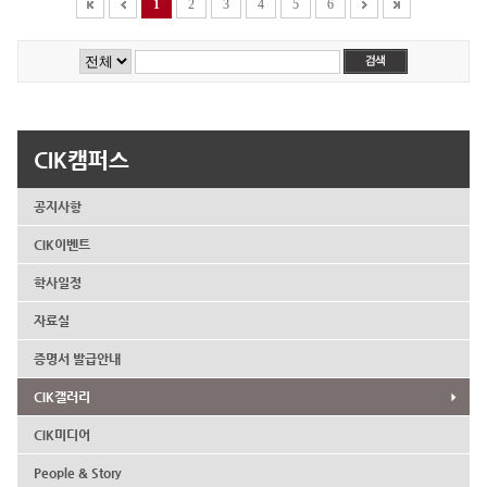
1
2
3
4
5
6
CIK캠퍼스
공지사항
CIK이벤트
학사일정
자료실
증명서 발급안내
CIK갤러리
CIK미디어
People & Story