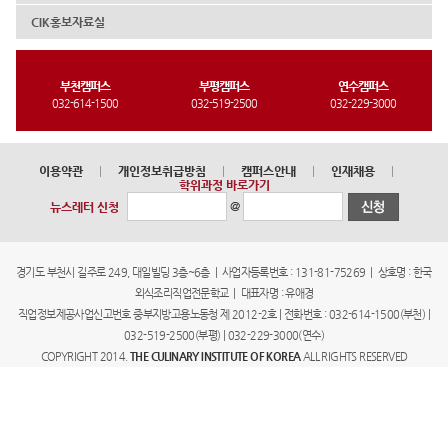
CIK홍보자료실
부천캠퍼스
부평캠퍼스
연수캠퍼스
032-614-1500
032-519-2500
032-229-3000
이용약관
|
개인정보취급방침
|
캠퍼스안내
|
인재채용
|
학위과정 바로가기
@
뉴스레터 신청
경기도 부천시 길주로 249, 대일빌딩 3층~6층 | 사업자등록번호 : 131-81-75269 | 상호명 : 한국
외식조리직업전문학교 | 대표자명 : 유애경
직업정보제공사업신고번호 중부지방고용노동청 제 2012-2호 | 전화번호 : 032-614-1500(부천) |
032-519-2500(부평) | 032-229-3000(연수)
COPYRIGHT 2014.
THE CULINARY INSTITUTE OF KOREA
ALL RIGHTS RESERVED