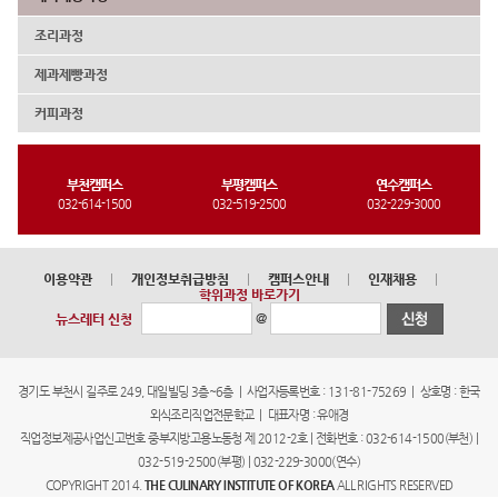
조리과정
제과제빵과정
커피과정
부천캠퍼스
부평캠퍼스
연수캠퍼스
032-614-1500
032-519-2500
032-229-3000
이용약관
|
개인정보취급방침
|
캠퍼스안내
|
인재채용
|
학위과정 바로가기
@
뉴스레터 신청
경기도 부천시 길주로 249, 대일빌딩 3층~6층 | 사업자등록번호 : 131-81-75269 | 상호명 : 한국
외식조리직업전문학교 | 대표자명 : 유애경
직업정보제공사업신고번호 중부지방고용노동청 제 2012-2호 | 전화번호 : 032-614-1500(부천) |
032-519-2500(부평) | 032-229-3000(연수)
COPYRIGHT 2014.
THE CULINARY INSTITUTE OF KOREA
ALL RIGHTS RESERVED