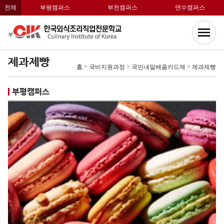
전체
부평캠퍼스
부천캠퍼스
연수캠퍼스
제과제빵
>
>
>
홈
국비지원과정
국민내일배움카드제
제과제빵
부평캠퍼스