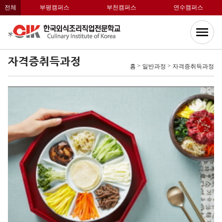
전체
부평캠퍼스
부천캠퍼스
연수캠퍼스
자격증취득과정
>
>
홈
일반과정
자격증취득과정