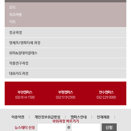
조리
제과제빵
커피
정규과정
영셰프/영파티셰 과정
취미&원데이클래스
작품연구과정
대회지도과정
부천캠퍼스
부평캠퍼스
연수캠퍼스
032-614-1500
032-519-2500
032-229-3000
이용약관
|
개인정보취급방침
|
캠퍼스안내
|
인재채용
|
학위과정 바로가기
@
뉴스레터 신청