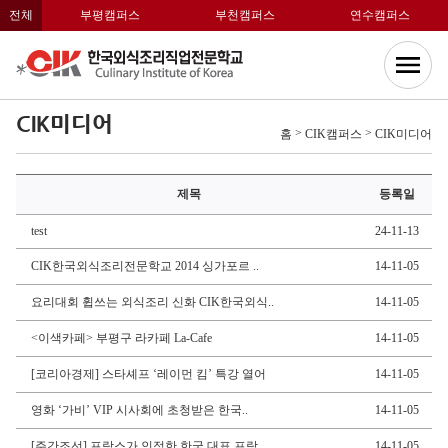
전체
부평캠퍼스
부천캠퍼스
연수캠퍼스
CIK미디어
>
>
홈
CIK캠퍼스
CIK미디어
제목
등록일
test
24-11-13
CIK한국외식조리전문학교 2014 싱가포르 ..
14-11-05
요리대회 휩쓰는 외식조리 신화 CIK한국외식..
14-11-05
<이색카페> 부평구 라카페 La-Cafe
14-11-05
[코리아경제] 스타셰프 ‘레이먼 킴’ 특강 열어
14-11-05
영화 ‘가비’ VIP 시사회에 초청받은 한국..
14-11-05
[주간조선] 프랑스가 인정한 한국 대표 프랑..
14-11-05