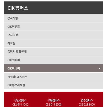
CIK캠퍼스
공지사항
CIK이벤트
학사일정
자료실
증명서 발급안내
CIK갤러리
CIK미디어
People & Story
CIK홍보자료실
부천캠퍼스
부평캠퍼스
연수캠퍼스
032-614-1500
032-519-2500
032-229-3000