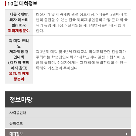
10월 대회정보
서울국제빵,
최신기기 및 제과제빵 관련 정보제공과 더불어 2년마다 한
과자 페스티
번씩 출전할 수 있는 전국 제과제빵인들의 가장 큰 대회.국
벌(SIBA)
내외 유명 제과장과 실력있는 제과제빵사들이 대거 참여
제과제빵분야
한다.
각 대학 요리
및
제과제빵 경
각 2년제 대학 및 4년제 대학교의 외식조리관련 전공과가
연대회
주최하는 학생경연대회.각 대학교마다 일정과 형식이 조
(각 대학 홈페
금씩 틀리며, 수상자에게는 그 대학에 특별진학할 수 있는
이지 참고)
특혜와 가산점이 주어진다.
요리, 제과제
빵분야
정보마당
자격증안내
유학정보
대회정보