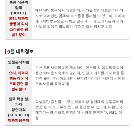
홍콩 식품박
람회
매년마다 홍콩에서 개최되며, 싱가폴 요리대회와 마찬가
(HOFEX)
지로 여러관련 업체의 부스들을 둘러볼 수 있으며, 요리와
요리, 제과제
제과제빵부문으로 대회도 열린다. 국내 조리사들과 제과
빵등의 외식
사들의 참여도 활발하며 규모도 점차 커지고 있다.
조리관련 광
범위분야
9월 대회정보
인천음식박람
회
인천 조리사중앙회가 개최하며, 인천의 각 음식업장들이
요리, 제과제
출전하여 음식축제가 열리며, 인천 조리사들이 대회를 통
빵등의 외식
하여 출전, 수상하고 있다. 문학경기장에서 개최되는 인천
조리관련 광
조리사들의 축제의 장.
범위분야
전국 학생 빵,
학생들만 출전할 수 있는 제과제빵 경연대회 설탕공예와
과자
빵공예, 케이크 부문 등으로 출전할 수 있으며, 대한민국
경연대회
제과기능장 주최로 진행되며 시장도 진행된다. 9월말 예
(ACADECO)
정.
제과제빵분야