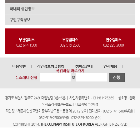
국내외 취업정보
구인구직정보
부천캠퍼스
부평캠퍼스
연수캠퍼스
032-614-1500
032-519-2500
032-229-3000
이용약관
|
개인정보취급방침
|
캠퍼스안내
|
인재채용
|
학위과정 바로가기
@
뉴스레터 신청
경기도 부천시 길주로 249, 대일빌딩 3층~6층 | 사업자등록번호 : 131-81-75269 | 상호명 : 한국
외식조리직업전문학교 | 대표자명 : 유애경
직업정보제공사업신고번호 중부지방고용노동청 제 2012-2호 | 전화번호 : 032-614-1500(부천) |
032-519-2500(부평) | 032-229-3000(연수)
COPYRIGHT 2014.
THE CULINARY INSTITUTE OF KOREA
ALL RIGHTS RESERVED