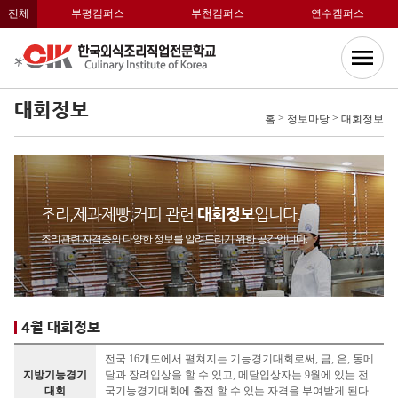
전체
부평캠퍼스
부천캠퍼스
연수캠퍼스
대회정보
>
>
홈
정보마당
대회정보
조리,제과제빵,커피 관련
대회정보
입니다.
조리관련 자격증의 다양한 정보를 알려드리기 위한 공간입니다.
4월 대회정보
전국 16개도에서 펼쳐지는 기능경기대회로써, 금, 은, 동메
지방기능경기
달과 장려입상을 할 수 있고, 메달입상자는 9월에 있는 전
대회
국기능경기대회에 출전 할 수 있는 자격을 부여받게 된다.