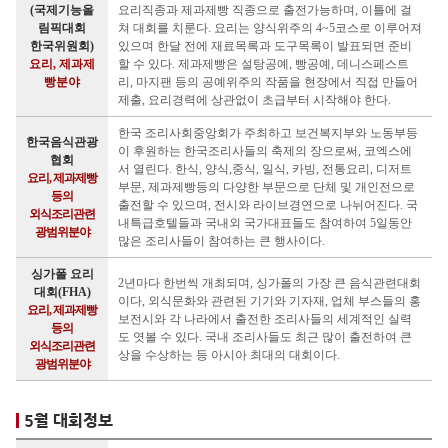
(국제기능올
요리직종과 제과제빵 직종으로 출전가능하며, 이틀에 걸
림픽대회
쳐 대회를 치룬다. 요리는 양식위주의 4~5코스로 이루어져
한국위원회)
있으며 한달 전에 재료목록과 도구목록이 발표되면 준비
요리, 제과제
할 수 있다. 제과제빵은 설탕공예, 빵공예, 데니스페스트
빵분야
리, 마지팬 등의 공예위주의 작품을 현장에서 직접 만들어
제출, 요리경력에 상관없이 초급부터 시작해야 한다.
한국 조리사회중앙회가 주최하고 보건복지부와 노동부등
한국음식관광
이 후원하는 한국조리사들의 축제의 장으로써, 코엑스에
협회
서 열린다. 한식, 양식,중식, 일식, 카빙, 전통요리, 디저트
요리, 제과제빵
부문, 제과제빵등의 다양한 부문으로 단체 및 개인전으로
등의
출전할 수 있으며, 전시와 라이브경연으로 나뉘어진다. 국
외식조리관련
내특급호텔들과 국내외 국가대표들도 참여하여 5일동안
광범위분야
많은 조리사들이 참여하는 큰 행사이다.
싱가폴 요리
2년마다 한번씩 개최되며, 싱가폴의 가장 큰 음식관련대회
대회(FHA)
이다, 외식문화와 관련된 기기와 기자재, 업체 부스들의 홍
요리, 제과제빵
보전시와 각 나라에서 출전한 조리사들의 세계적인 실력
등의
도 엿볼 수 있다. 국내 조리사들도 최근 많이 출전하여 큰
외식조리관련
상을 수상하는 등 아시아 최대의 대회이다.
광범위분야
5월 대회정보