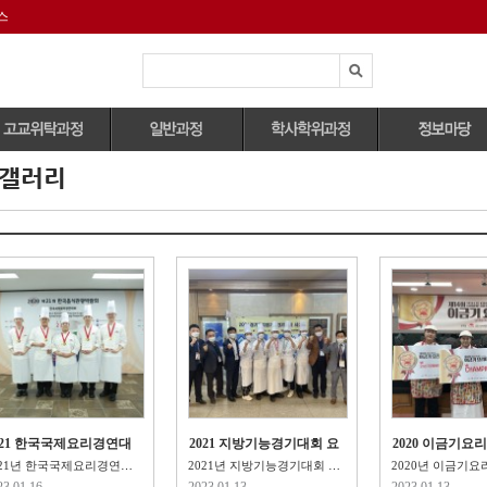
스
K갤러리
전체과정보기
전체과정보기
외식조리전공
자격증안내
호텔조리과
자격증취득과정
관광식음료전공
유학정보
양식,한식,중식조리
정규과정
식공간연출전공
대회정보
능사)
영셰프/영파티셰 과
국내외 취업정보
제과제빵기능사
정
파티쉐과
구인구직정보
취미&원데이클래스
제과제빵기능사
바리스타과
작품연구과정
대회지도과정
021 한국국제요리경연대
2021 지방기능경기대회 요
2020 이금기요
 장관상 수상!
리,제과 메달 석권!
CHAMPION ..
2021년 한국국제요리경연대회 주니어라이브 부문 문..
2021년 지방기능경기대회 요리부문,제과부문 금메달·은메달·..
23.01.16
2023.01.13
2023.01.13