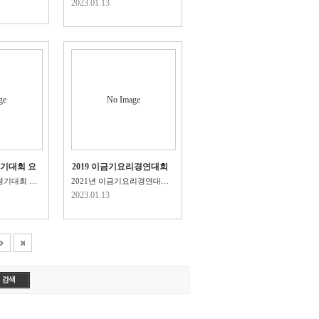
2023.01.13
ge
No Image
경기대회 요
2019 이금기요리경연대회
권
CHAMPION수상
2020년 지방기능경기대회 요리부문,제과부문 금메달·은메달·동메달·장..
2021년 이금기요리경연대회 CHAMPION 수상! 134년..
2023.01.13