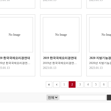
No Image
No Image
No Ima
020 한국국제요리경연대
2019 한국국제요리경연대
2020 지방기능
 장관상 수상!
회 장관상 수상!
리부문 메달 석
2020년 한국국제요리경연대회 고용노동부장관상, 해양수산부장..
2019년 한국국제요리경연대회 주니어라이브 부문 문..
23.01.13
2023.01.13
2023.01.13
1
2
3
4
5
6