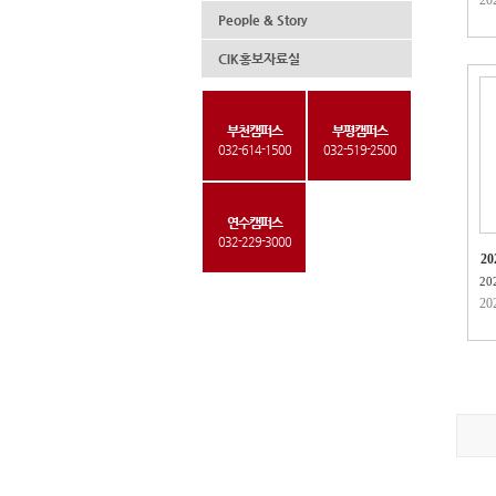
People & Story
CIK홍보자료실
부천캠퍼스
부평캠퍼스
032-614-1500
032-519-2500
연수캠퍼스
032-229-3000
2
회
20