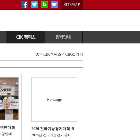
SITEMAP
공지사항
원서다운로드
>
>
홈
CIK캠퍼스
CIK갤러리
CIK이벤트
원서접수/조회
학사일정
자주묻는질문
자료실
온라인상담
증명서 발급안내
입학자료신청
CIK갤러리
상담예약
No Image
CIK미디어
학교방문/체험
People&story
CIK홍보자료실
리경연대회
2020 전국기능경기대회 요
리부문 수상!
2020년 이금기요리경연대회 결승전 CHAMPION 수상! ..
2020년 전국기능경기대회 요리부문 장려상,우수상 수상!&n..