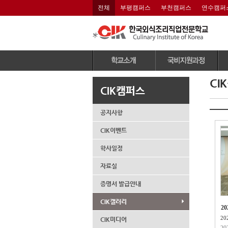
전체
부평캠퍼스
부천캠퍼스
연수캠퍼
이사장 인사말
전체과정보기
CI
CIK캠퍼스
연혁 및 수상내역
국민내일배움카드제
(
CIK 조직도
조리과정
기
공지사항
CIK 비전
제과제빵과정
CIK이벤트
CIK 교육특징
커피과정
학사일정
산학협력MOU
학교시설
자료실
학교강사안내
증명서 발급안내
학교위치
CIK갤러리
인재채용
2
회
CIK미디어
20