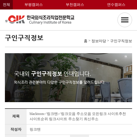
전체
부평캠퍼스
부천캠퍼스
연수캠퍼스
구인구직정보
>
>
홈
정보마당
구인구직정보
blacktoon✅링크텐✅링크모음 주소모음 모든링크 사이트추천
제목
사이트순위 링크사이트 주소찾기 최신주소
작성자
링크텐