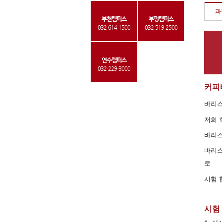
과
부천캠퍼스
부평캠퍼스
032-614-1500
032-519-2500
연수캠퍼스
032-229-3000
커피
바리스
저희 
바리스
바리스
로
시험 
시험