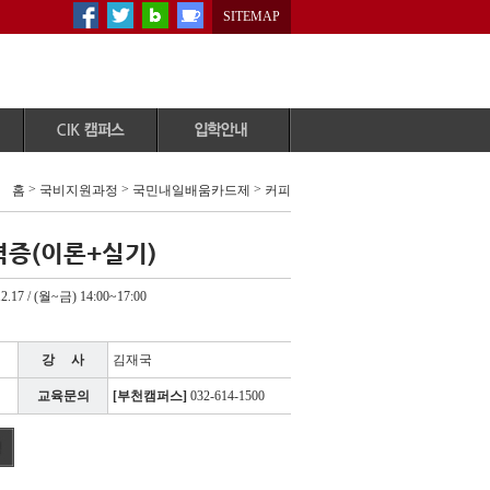
SITEMAP
공지사항
원서다운로드
>
>
>
홈
국비지원과정
국민내일배움카드제
커피
CIK이벤트
원서접수/조회
학사일정
자주묻는질문
증(이론+실기)
자료실
온라인상담
증명서 발급안내
입학자료신청
12.17 / (월~금) 14:00~17:00
CIK갤러리
상담예약
CIK미디어
학교방문/체험
강 사
김재국
People&story
교육문의
[부천캠퍼스]
032-614-1500
CIK홍보자료실