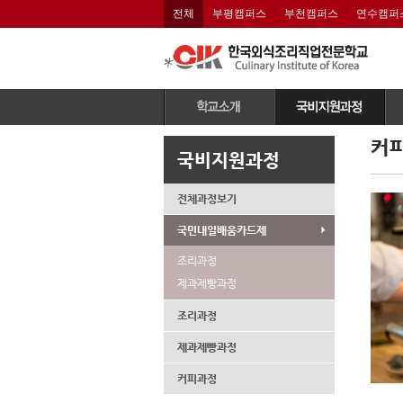
전체
부평캠퍼스
부천캠퍼스
연수캠퍼
이사장 인사말
전체과정보기
커
국비지원과정
연혁 및 수상내역
국민내일배움카드제
(
CIK 조직도
조리과정
기
전체과정보기
CIK 비전
제과제빵과정
국민내일배움카드제
CIK 교육특징
커피과정
조리과정
산학협력MOU
제과제빵과정
학교시설
학교강사안내
조리과정
학교위치
제과제빵과정
인재채용
커피과정