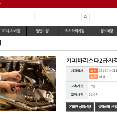
스
피
전체과정보기
전체과정보기
외식조리전공
자격증안내
호텔조리과
자격증취득과정
관광식음료전공
유학정보
양식,한식,중식조리
정규과정
식공간연출전공
대회정보
능사)
커피바리스타2급자격
영셰프/영파티셰 과
국내외 취업정보
제과제빵기능사
정
파티쉐과
구인구직정보
개강일자
25.12.01~25.
26차
취미&원데이클래스
제과제빵기능사
미정
27차
바리스타과
작품연구과정
교육기간
13일
대회지도과정
교육시간
39시간