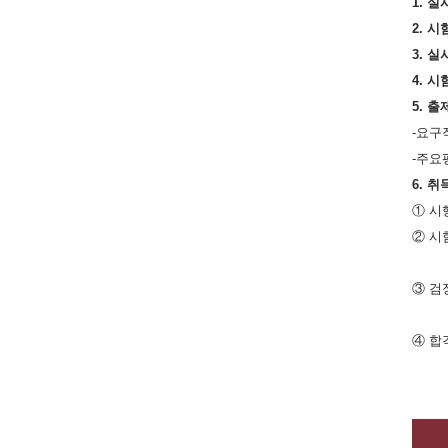
1.
실
2.
시
3.
실
4.
시
5.
출
-요구
-
주요평
6.
취
①
시
②
시
③
검
④
합