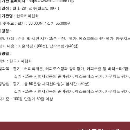
시기관 홈페이지
:
https://www.kca-coffee.org
/
험일정
: 월 1~2회 접수(월요일 09시)
시기관명
:
한국커피협회
험 수수료
:
필기
:
33,000원
/
실기
55,000원
제경향
:
작업 내용 :
준비 및 시연 시간 15분 - 준비 평가, 에스프레소 4잔 평가, 카푸치
가 내용 : 기술적평가(60점), 감각적평가(40점)
득방법
:
행처
:
한국커피협회
험과목
:
필기
-
커피학개론, 커피로스팅과 향미평가, 커피추출 등 바리스타2급
실기
-
15분 시연시간동안 준비평가, 에스프레소 평가, 카푸치노 평가,
정방법
:
필기
- 총 50문항 사지선다형(시험시간 : 50분)
실기
-
15분 시연시간동안 준비평가, 에스프레소 평가, 카푸치노 평가,
격기준
: 100
점 만점에
60
점 이상